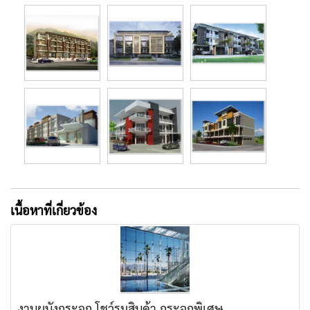
เนื้อหาที่เกี่ยวข้อง
งานผนังกระจก,โชว์รูมสินค้า,กระจกพิเศษ